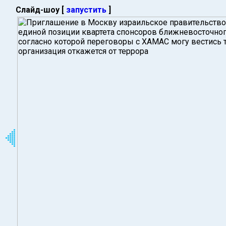
Слайд-шоу [
запустить
]