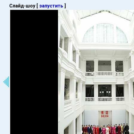
Слайд-шоу [
запустить
]