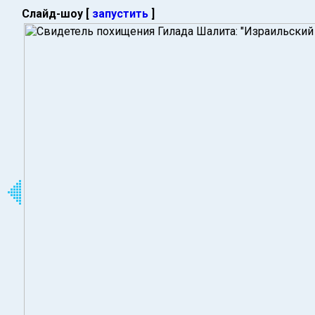
Слайд-шоу [
запустить
]