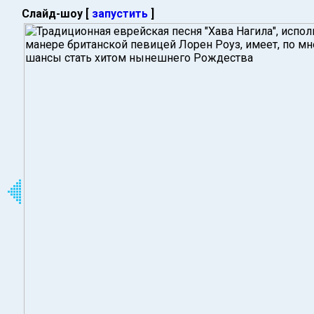
Слайд-шоу [
запустить
]