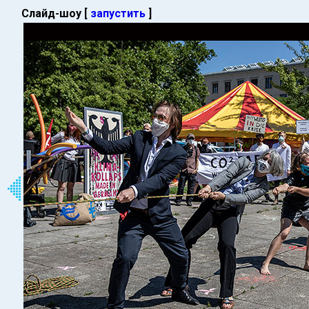
Слайд-шоу [
запустить
]