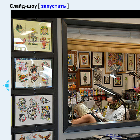
Слайд-шоу [
запустить
]