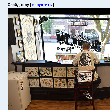
Слайд-шоу [
запустить
]