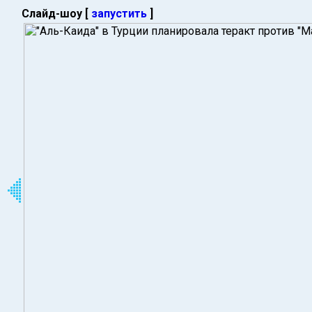
Слайд-шоу [
запустить
]