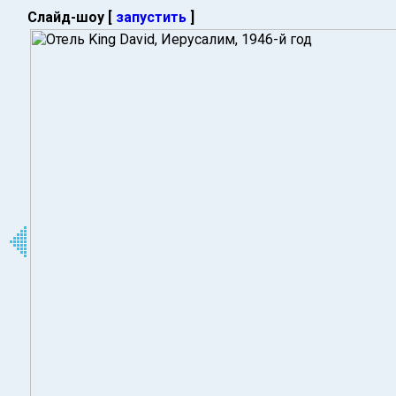
Слайд-шоу [
запустить
]