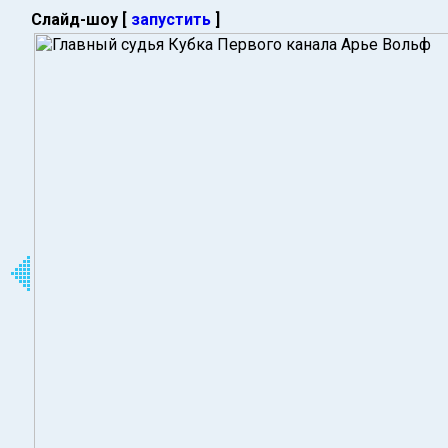
Слайд-шоу [
запустить
]