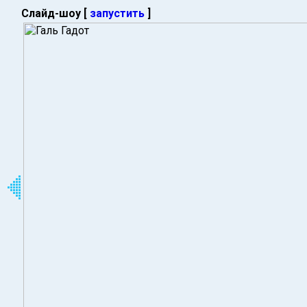
Слайд-шоу [
запустить
]