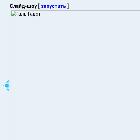
Слайд-шоу [
запустить
]