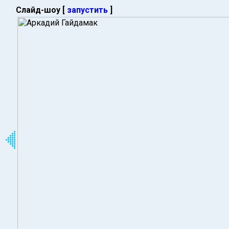
Слайд-шоу [
запустить
]