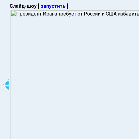
Слайд-шоу [
запустить
]