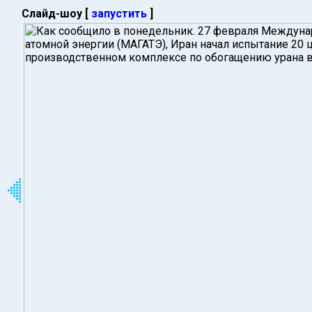
Слайд-шоу [
запустить
]