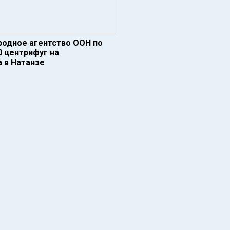
родное агентство ООН по
0 центрифуг на
 в Натанзе