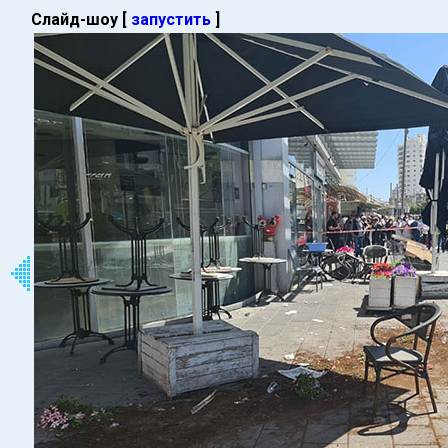
Слайд-шоу [
запустить
]