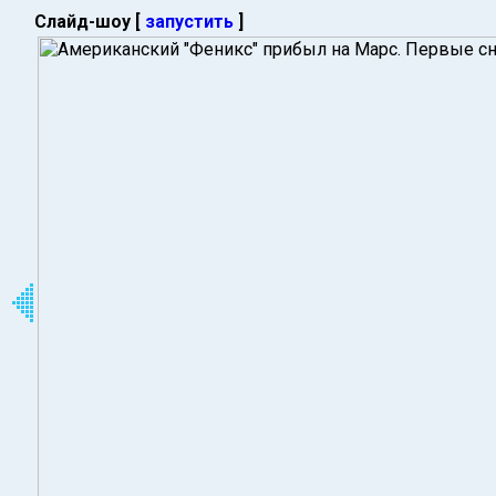
Слайд-шоу [
запустить
]