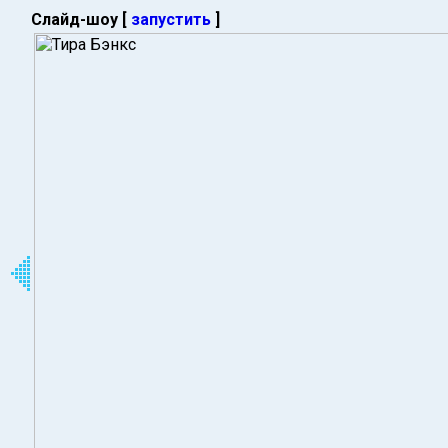
Слайд-шоу [
запустить
]