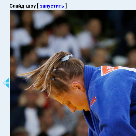
Слайд-шоу [
запустить
]