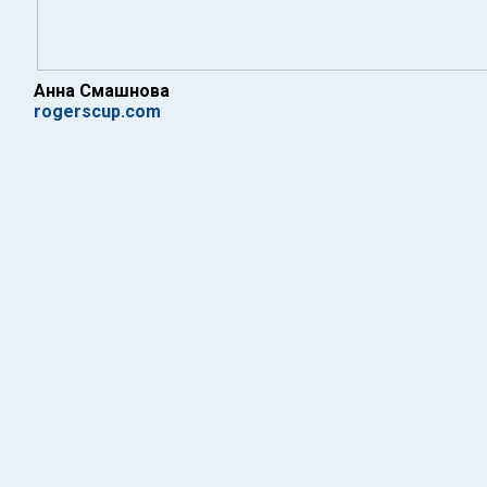
Анна Смашнова
rogerscup.com