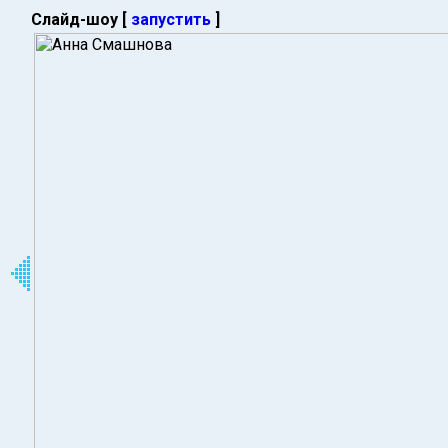
Слайд-шоу [
запустить
]