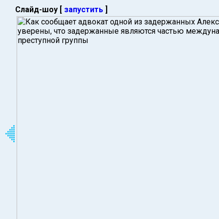
Слайд-шоу [
запустить
]