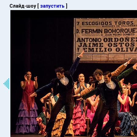
Слайд-шоу [
запустить
]