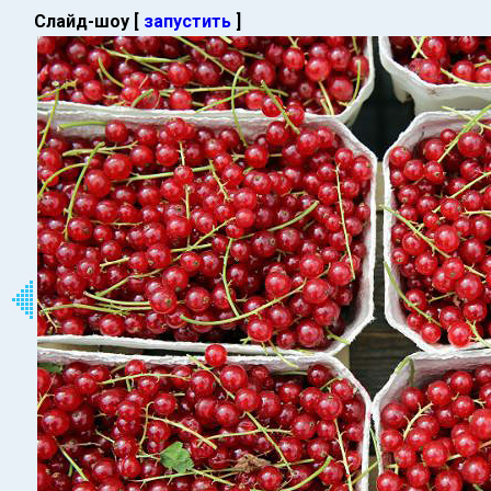
Слайд-шоу [
запустить
]