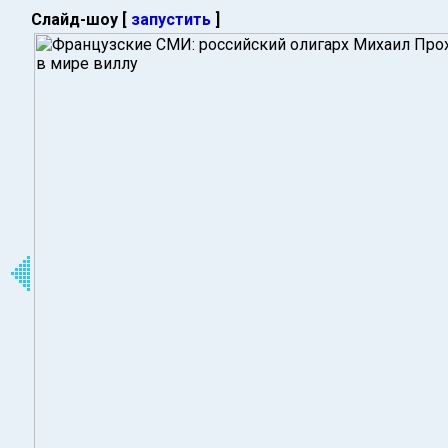
Слайд-шоу [
запустить
]