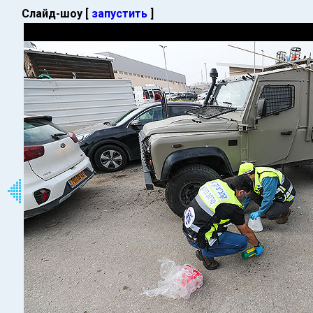
Слайд-шоу [
запустить
]