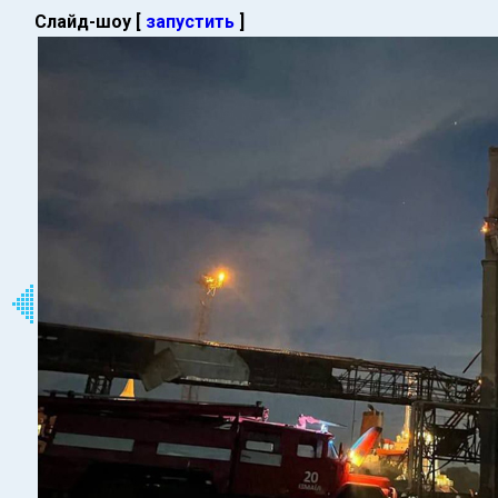
Слайд-шоу [
запустить
]