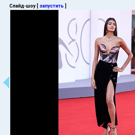
Слайд-шоу [
запустить
]