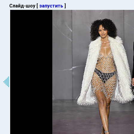
Слайд-шоу [
запустить
]