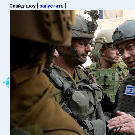
Слайд-шоу [
запустить
]