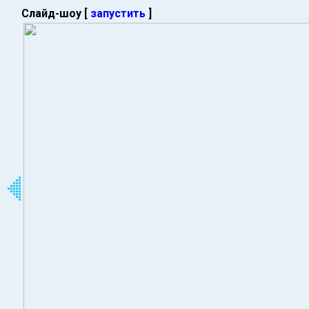
Слайд-шоу [
запустить
]