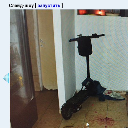
Слайд-шоу [
запустить
]