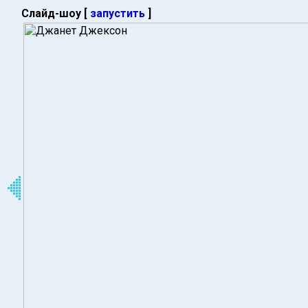
Слайд-шоу [
запустить
]