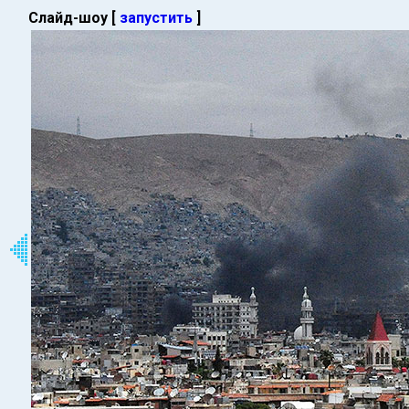
Слайд-шоу [
запустить
]