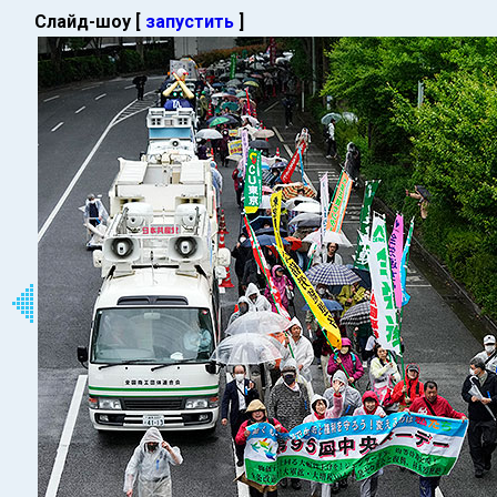
Слайд-шоу [
запустить
]