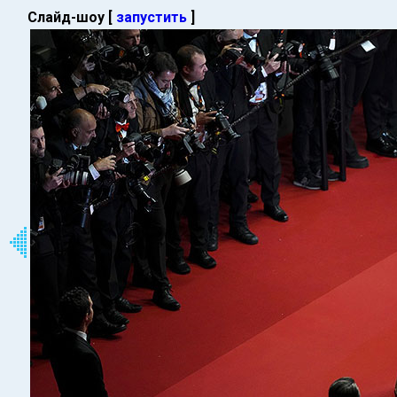
Слайд-шоу [
запустить
]