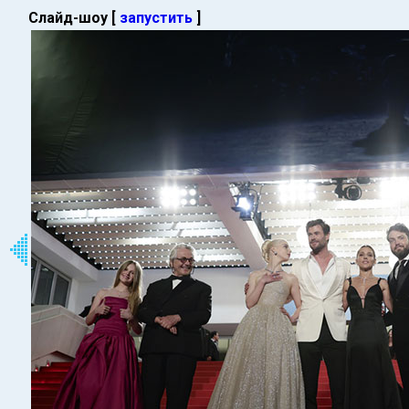
Слайд-шоу [
запустить
]