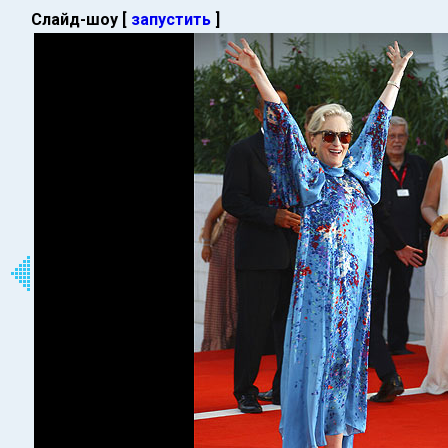
Слайд-шоу [
запустить
]