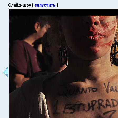
Слайд-шоу [
запустить
]