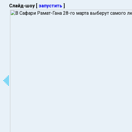
Слайд-шоу [
запустить
]