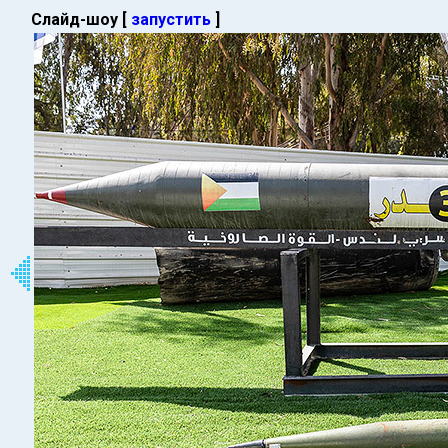
Слайд-шоу [
запустить
]