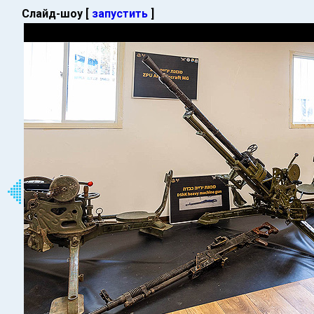
Слайд-шоу [
запустить
]