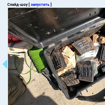
Слайд-шоу [
запустить
]