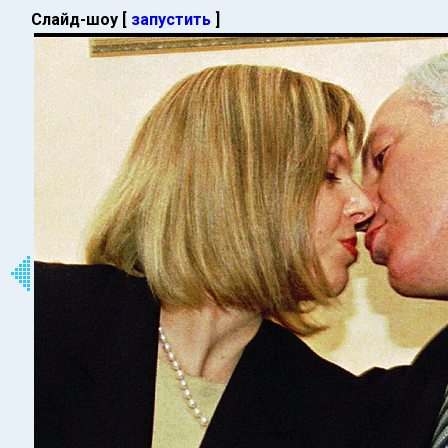
Слайд-шоу [
запустить
]