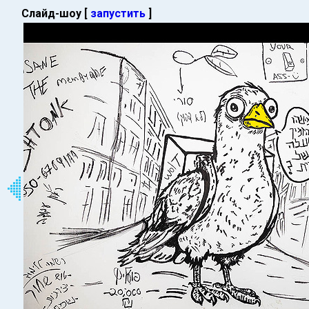
Слайд-шоу [
запустить
]