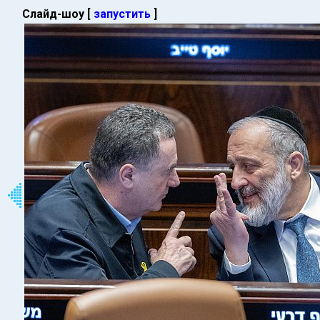
Слайд-шоу [
запустить
]