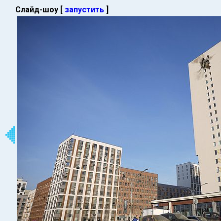
Слайд-шоу [
запустить
]