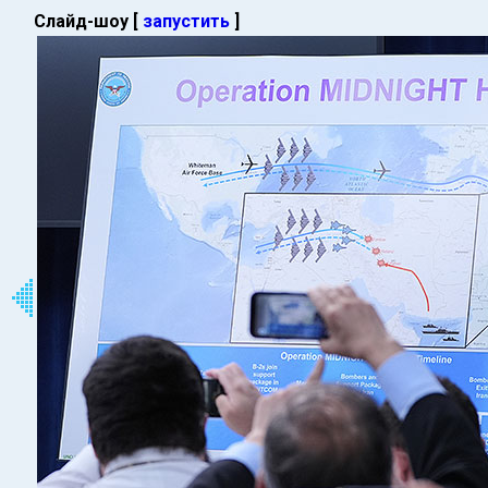
Слайд-шоу [
запустить
]