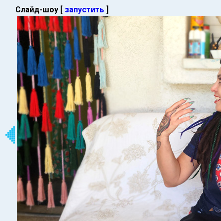
Слайд-шоу [
запустить
]