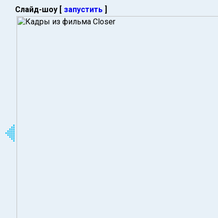
Слайд-шоу [
запустить
]