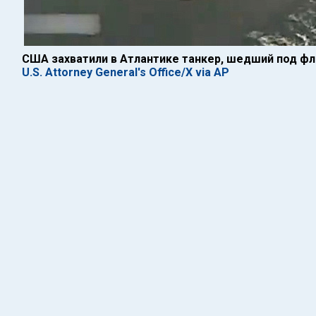
США захватили в Атлантике танкер, шедший под ф
U.S. Attorney General's Office/X via AP